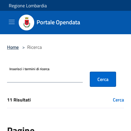
Salta al contenuto principale
Regione Lombardia
Portale Opendata
Home
>
Ricerca
Inserisci i termini di ricerca
Cerca
11 Risultati
Cerca
[results] Risultati
Pagine