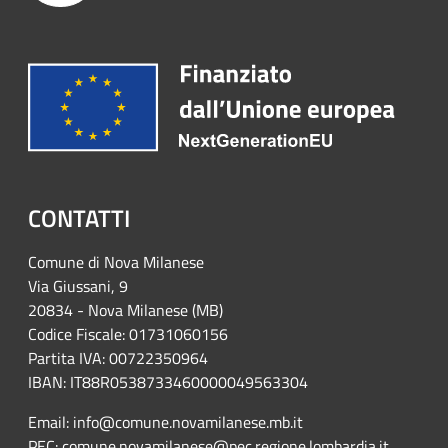
CONTATTI
Comune di Nova Milanese
Via Giussani, 9
20834 - Nova Milanese (MB)
Codice Fiscale: 01731060156
Partita IVA: 00722350964
IBAN:
IT88R0538733460000049563304
Email: info@comune.novamilanese.mb.it
PEC:
comune.novamilanese@pec.regione.lombardia.it