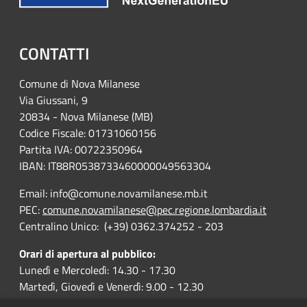
CONTATTI
Comune di Nova Milanese
Via Giussani, 9
20834 - Nova Milanese (MB)
Codice Fiscale: 01731060156
Partita IVA: 00722350964
IBAN:
IT88R0538733460000049563304
Email: info@comune.novamilanese.mb.it
PEC:
comune.novamilanese@pec.regione.lombardia.it
Centralino Unico: (+39) 0362.374252 - 203
Orari di apertura al pubblico:
Lunedì e Mercoledì: 14.30 - 17.30
Martedì, Giovedì e Venerdì: 9.00 - 12.30
I Servizi Demografici anche sabato dalle 8.30 alle 11.30