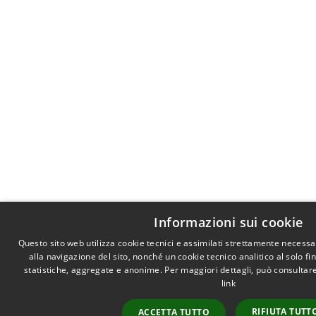
Informazioni sui cookie
Questo sito web utilizza cookie tecnici e assimilati strettamente necess
alla navigazione del sito, nonché un cookie tecnico analitico al solo f
statistiche, aggregate e anonime. Per maggiori dettagli, può consultare
link
RIFIUTA TUTT
ACCETTA TUTTO